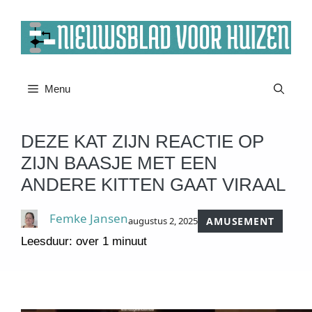
Ga
naar
de
inhoud
Menu
DEZE KAT ZIJN REACTIE OP
ZIJN BAASJE MET EEN
ANDERE KITTEN GAAT VIRAAL
Femke Jansen
augustus 2, 2025
AMUSEMENT
Leesduur: over 1 minuut