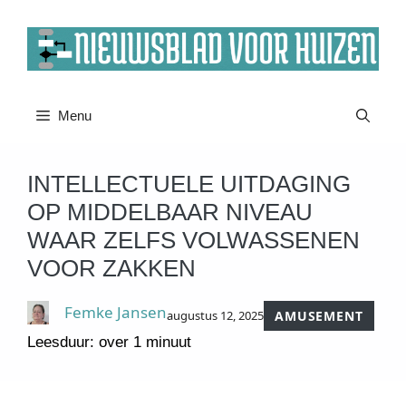
Ga
naar
de
inhoud
Menu
INTELLECTUELE UITDAGING
OP MIDDELBAAR NIVEAU
WAAR ZELFS VOLWASSENEN
VOOR ZAKKEN
Femke Jansen
augustus 12, 2025
AMUSEMENT
Leesduur: over 1 minuut