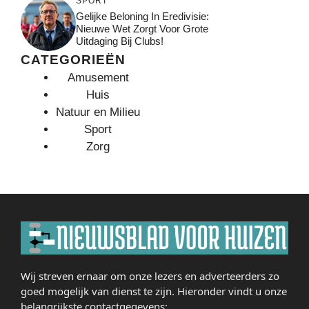
SPORT
Gelijke Beloning In Eredivisie:
Nieuwe Wet Zorgt Voor Grote
Uitdaging Bij Clubs!
CATEGORIEËN
Amusement
Huis
Natuur en Milieu
Sport
Zorg
Wij streven ernaar om onze lezers en adverteerders zo
goed mogelijk van dienst te zijn. Hieronder vindt u onze
belangrijkste contactgegevens: