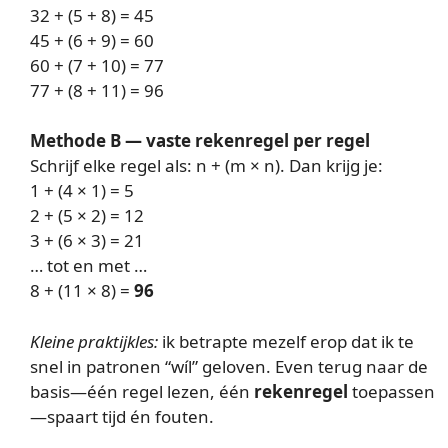
32 + (5 + 8) = 45
45 + (6 + 9) = 60
60 + (7 + 10) = 77
77 + (8 + 11) = 96
Methode B — vaste rekenregel per regel
Schrijf elke regel als: n + (m × n). Dan krijg je:
1 + (4 × 1) = 5
2 + (5 × 2) = 12
3 + (6 × 3) = 21
… tot en met …
8 + (11 × 8) =
96
Kleine praktijkles:
ik betrapte mezelf erop dat ik te
snel in patronen “wíl” geloven. Even terug naar de
basis—één regel lezen, één
rekenregel
toepassen
—spaart tijd én fouten.