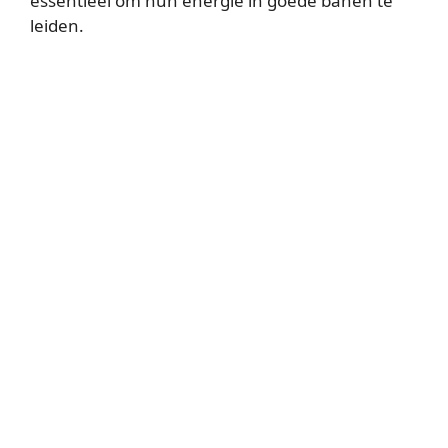
essentieel om hun energie in goede banen te
leiden.