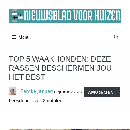
Ga
naar
de
inhoud
Menu
TOP 5 WAAKHONDEN: DEZE
RASSEN BESCHERMEN JOU
HET BEST
Femke Jansen
augustus 25, 2025
AMUSEMENT
Leesduur: over 2 notulen