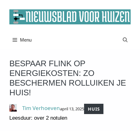
Ga
naar
de
inhoud
Menu
BESPAAR FLINK OP
ENERGIEKOSTEN: ZO
BESCHERMEN ROLLUIKEN JE
HUIS!
Tim Verhoeven
april 13, 2025
HUIS
Leesduur: over 2 notulen