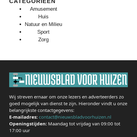
CATEGORIEËN
Amusement
Huis
Natuur en Milieu
Sport
Zorg
Wij streven ernaar om onze lezers en adverteerders zo
goed mogelijk van dienst te zijn. Hieronder vindt u onze
belangrijkste contactgegevens:
E-mailadres:
contact@nieuwsbladvoorhuizen.nl
Openingstijden:
Maandag tot vrijdag van 09:00 tot
17:00 uur