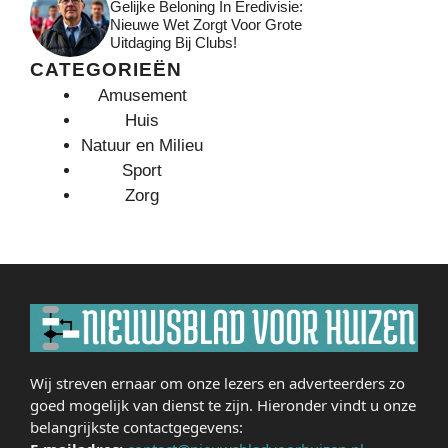
Gelijke Beloning In Eredivisie:
Nieuwe Wet Zorgt Voor Grote
Uitdaging Bij Clubs!
CATEGORIEËN
Amusement
Huis
Natuur en Milieu
Sport
Zorg
Wij streven ernaar om onze lezers en adverteerders zo
goed mogelijk van dienst te zijn. Hieronder vindt u onze
belangrijkste contactgegevens: