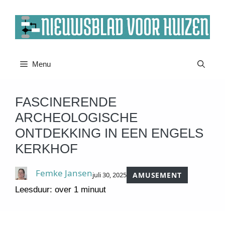
Ga
naar
de
inhoud
Menu
FASCINERENDE
ARCHEOLOGISCHE
ONTDEKKING IN EEN ENGELS
KERKHOF
Femke Jansen
juli 30, 2025
AMUSEMENT
Leesduur: over 1 minuut