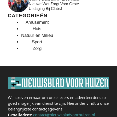
Nieuwe Wet Zorgt Voor Grote
Uitdaging Bij Clubs!
CATEGORIEËN
Amusement
Huis
Natuur en Milieu
Sport
Zorg
Wij streven ernaar om onze lezers en adverteerders zo
goed mogelijk van dienst te zijn. Hieronder vindt u onze
belangrijkste contactgegevens:
E-mailadres:
contact@nieuwsbladvoorhuizen.nl