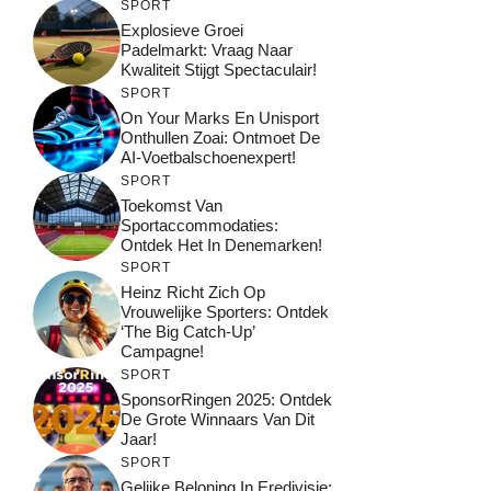
SPORT
Explosieve Groei
Padelmarkt: Vraag Naar
Kwaliteit Stijgt Spectaculair!
SPORT
On Your Marks En Unisport
Onthullen Zoai: Ontmoet De
AI-Voetbalschoenexpert!
SPORT
Toekomst Van
Sportaccommodaties:
Ontdek Het In Denemarken!
SPORT
Heinz Richt Zich Op
Vrouwelijke Sporters: Ontdek
‘The Big Catch-Up’
Campagne!
SPORT
SponsorRingen 2025: Ontdek
De Grote Winnaars Van Dit
Jaar!
SPORT
Gelijke Beloning In Eredivisie: