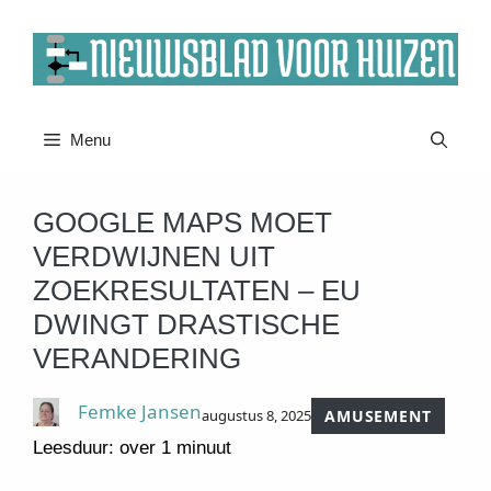
Ga
naar
de
inhoud
Menu
GOOGLE MAPS MOET
VERDWIJNEN UIT
ZOEKRESULTATEN – EU
DWINGT DRASTISCHE
VERANDERING
Femke Jansen
augustus 8, 2025
AMUSEMENT
Leesduur: over 1 minuut