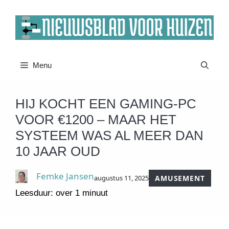
Ga
naar
de
inhoud
Menu
HIJ KOCHT EEN GAMING-PC
VOOR €1200 – MAAR HET
SYSTEEM WAS AL MEER DAN
10 JAAR OUD
Femke Jansen
augustus 11, 2025
AMUSEMENT
Leesduur: over 1 minuut