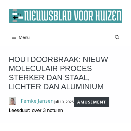
Ga
naar
de
inhoud
Menu
HOUTDOORBRAAK: NIEUW
MOLECULAIR PROCES
STERKER DAN STAAL,
LICHTER DAN ALUMINIUM
Femke Jansen
juli 10, 2025
AMUSEMENT
Leesduur: over 3 notulen