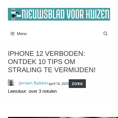
Ga
naar
de
inhoud
Menu
IPHONE 12 VERBODEN:
ONTDEK 10 TIPS OM
STRALING TE VERMIJDEN!
Jeroen Bakker
april 16, 2025
ZORG
Leesduur: over 3 notulen