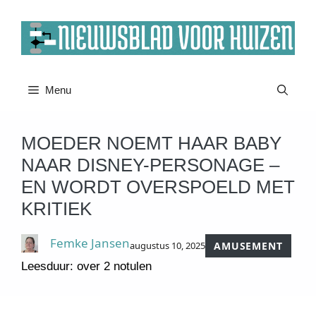
Ga
naar
de
inhoud
Menu
MOEDER NOEMT HAAR BABY
NAAR DISNEY-PERSONAGE –
EN WORDT OVERSPOELD MET
KRITIEK
Femke Jansen
augustus 10, 2025
AMUSEMENT
Leesduur: over 2 notulen