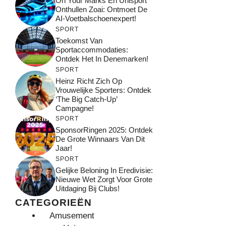
On Your Marks En Unisport
Onthullen Zoai: Ontmoet De
AI-Voetbalschoenexpert!
SPORT
Toekomst Van
Sportaccommodaties:
Ontdek Het In Denemarken!
SPORT
Heinz Richt Zich Op
Vrouwelijke Sporters: Ontdek
‘The Big Catch-Up’
Campagne!
SPORT
SponsorRingen 2025: Ontdek
De Grote Winnaars Van Dit
Jaar!
SPORT
Gelijke Beloning In Eredivisie:
Nieuwe Wet Zorgt Voor Grote
Uitdaging Bij Clubs!
CATEGORIEËN
Amusement