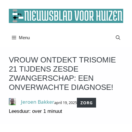
Ga
naar
de
inhoud
Menu
VROUW ONTDEKT TRISOMIE
21 TIJDENS ZESDE
ZWANGERSCHAP: EEN
ONVERWACHTE DIAGNOSE!
Jeroen Bakker
april 19, 2025
ZORG
Leesduur: over 1 minuut