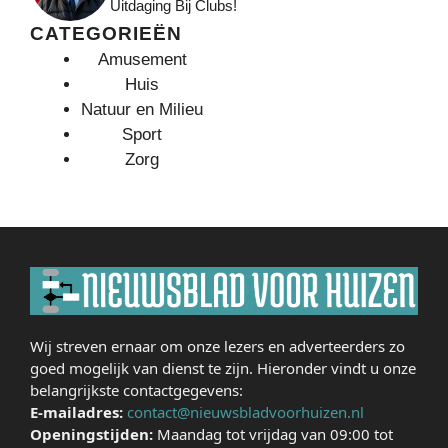
Uitdaging Bij Clubs!
CATEGORIEËN
Amusement
Huis
Natuur en Milieu
Sport
Zorg
Wij streven ernaar om onze lezers en adverteerders zo
goed mogelijk van dienst te zijn. Hieronder vindt u onze
belangrijkste contactgegevens:
E-mailadres:
contact@nieuwsbladvoorhuizen.nl
Openingstijden:
Maandag tot vrijdag van 09:00 tot