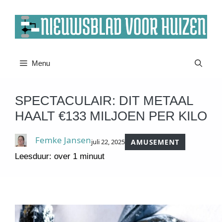
Ga
naar
de
inhoud
Menu
SPECTACULAIR: DIT METAAL
HAALT €133 MILJOEN PER KILO
Femke Jansen
juli 22, 2025
AMUSEMENT
Leesduur: over 1 minuut