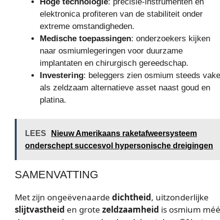
Hoge technologie
: precisie-instrumenten en
elektronica profiteren van de stabiliteit onder
extreme omstandigheden.
Medische toepassingen
: onderzoekers kijken
naar osmiumlegeringen voor duurzame
implantaten en chirurgisch gereedschap.
Investering
: beleggers zien osmium steeds vake
als zeldzaam alternatieve asset naast goud en
platina.
LEES
Nieuw Amerikaans raketafweersysteem
onderschept succesvol hypersonische dreigingen
SAMENVATTING
Met zijn ongeëvenaarde
dichtheid
, uitzonderlijke
slijtvastheid
en grote
zeldzaamheid
is osmium méé