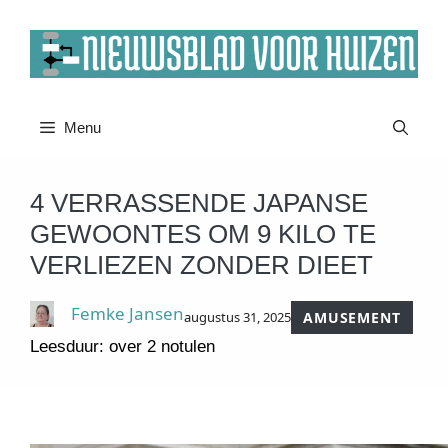
Ga
naar
de
inhoud
Menu
4 VERRASSENDE JAPANSE
GEWOONTES OM 9 KILO TE
VERLIEZEN ZONDER DIEET
Femke Jansen
augustus 31, 2025
AMUSEMENT
Leesduur: over 2 notulen