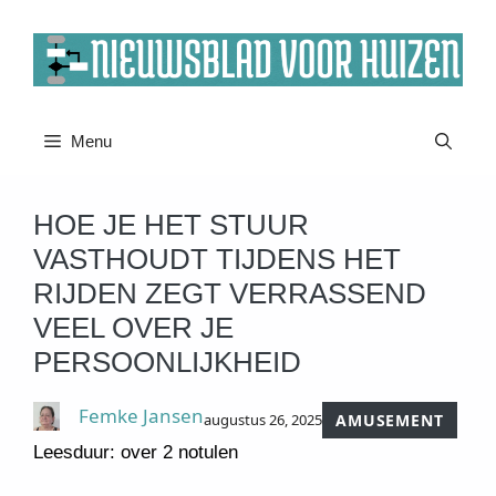
Ga
naar
de
inhoud
Menu
HOE JE HET STUUR
VASTHOUDT TIJDENS HET
RIJDEN ZEGT VERRASSEND
VEEL OVER JE
PERSOONLIJKHEID
Femke Jansen
augustus 26, 2025
AMUSEMENT
Leesduur: over 2 notulen