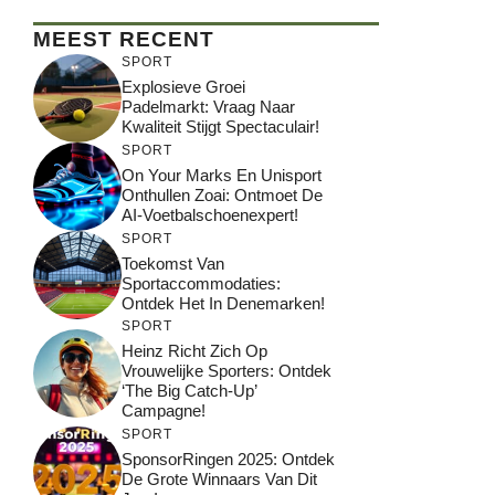
MEEST RECENT
SPORT
Explosieve Groei
Padelmarkt: Vraag Naar
Kwaliteit Stijgt Spectaculair!
SPORT
On Your Marks En Unisport
Onthullen Zoai: Ontmoet De
AI-Voetbalschoenexpert!
SPORT
Toekomst Van
Sportaccommodaties:
Ontdek Het In Denemarken!
SPORT
Heinz Richt Zich Op
Vrouwelijke Sporters: Ontdek
‘The Big Catch-Up’
Campagne!
SPORT
SponsorRingen 2025: Ontdek
De Grote Winnaars Van Dit