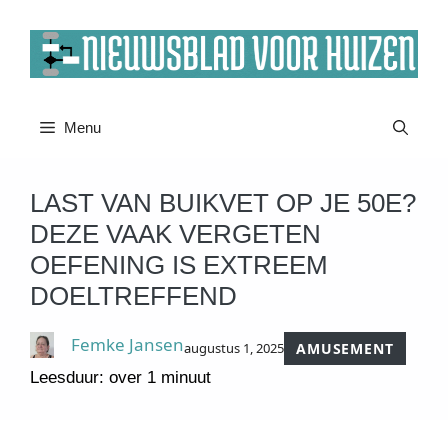
Ga
naar
de
inhoud
Menu
LAST VAN BUIKVET OP JE 50E?
DEZE VAAK VERGETEN
OEFENING IS EXTREEM
DOELTREFFEND
Femke Jansen
augustus 1, 2025
AMUSEMENT
Leesduur: over 1 minuut