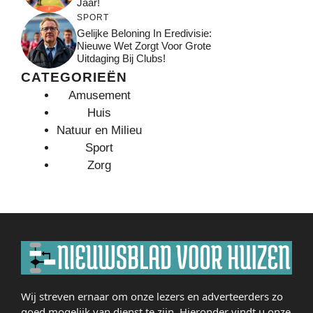
Jaar!
SPORT
Gelijke Beloning In Eredivisie:
Nieuwe Wet Zorgt Voor Grote
Uitdaging Bij Clubs!
CATEGORIEËN
Amusement
Huis
Natuur en Milieu
Sport
Zorg
Wij streven ernaar om onze lezers en adverteerders zo
goed mogelijk van dienst te zijn. Hieronder vindt u onze