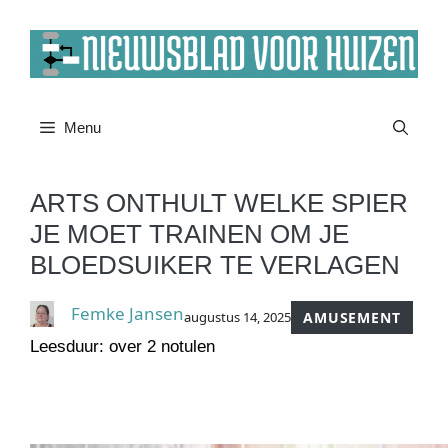
Ga
naar
de
inhoud
Menu
ARTS ONTHULT WELKE SPIER
JE MOET TRAINEN OM JE
BLOEDSUIKER TE VERLAGEN
Femke Jansen
augustus 14, 2025
AMUSEMENT
Leesduur: over 2 notulen