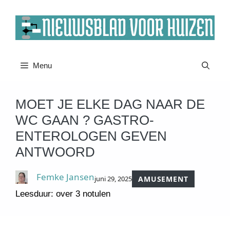
Ga
naar
de
inhoud
Menu
MOET JE ELKE DAG NAAR DE
WC GAAN ? GASTRO-
ENTEROLOGEN GEVEN
ANTWOORD
Femke Jansen
juni 29, 2025
AMUSEMENT
Leesduur: over 3 notulen