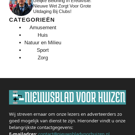
Gelijke Beloning In Eredivisie:
Nieuwe Wet Zorgt Voor Grote
Uitdaging Bij Clubs!
CATEGORIEËN
Amusement
Huis
Natuur en Milieu
Sport
Zorg
Wij streven ernaar om onze lezers en adverteerders zo
goed mogelijk van dienst te zijn. Hieronder vindt u onze
belangrijkste contactgegevens:
E-mailadres:
contact@nieuwsbladvoorhuizen.nl