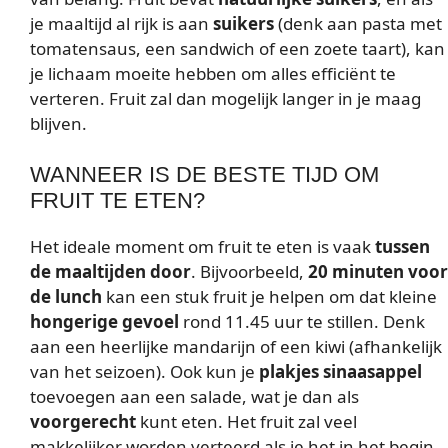
je maaltijd al rijk is aan
suikers
(denk aan pasta met
tomatensaus, een sandwich of een zoete taart), kan
je lichaam moeite hebben om alles efficiënt te
verteren. Fruit zal dan mogelijk langer in je maag
blijven.
WANNEER IS DE BESTE TIJD OM
FRUIT TE ETEN?
Het ideale moment om fruit te eten is vaak
tussen
de maaltijden door
. Bijvoorbeeld,
20 minuten voor
de lunch
kan een stuk fruit je helpen om dat kleine
hongerige gevoel
rond 11.45 uur te stillen. Denk
aan een heerlijke mandarijn of een kiwi (afhankelijk
van het seizoen). Ook kun je
plakjes sinaasappel
toevoegen aan een salade, wat je dan als
voorgerecht
kunt eten. Het fruit zal veel
makkelijker worden verteerd als je het in het begin