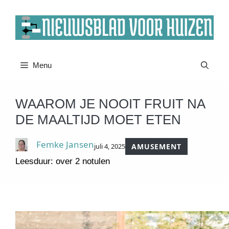
Ga
naar
de
inhoud
Menu
WAAROM JE NOOIT FRUIT NA
DE MAALTIJD MOET ETEN
Femke Jansen
juli 4, 2025
AMUSEMENT
Leesduur: over 2 notulen