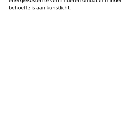
energiekosten te verminderen omdat er minder
behoefte is aan kunstlicht.