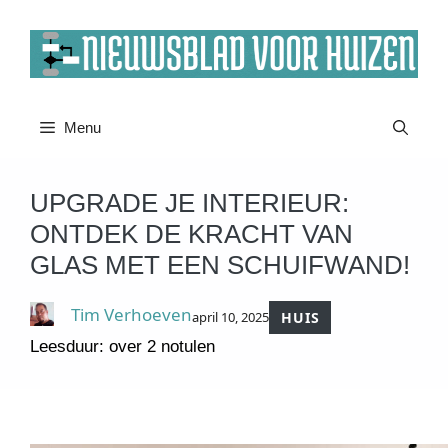
Ga
naar
de
inhoud
Menu
UPGRADE JE INTERIEUR:
ONTDEK DE KRACHT VAN
GLAS MET EEN SCHUIFWAND!
Tim Verhoeven
april 10, 2025
HUIS
Leesduur: over 2 notulen