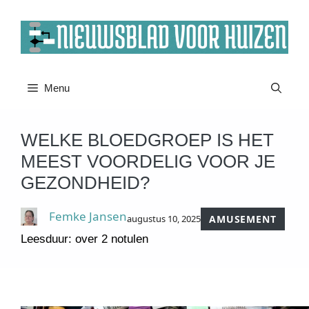
Ga
naar
de
inhoud
Menu
WELKE BLOEDGROEP IS HET
MEEST VOORDELIG VOOR JE
GEZONDHEID?
Femke Jansen
augustus 10, 2025
AMUSEMENT
Leesduur: over 2 notulen