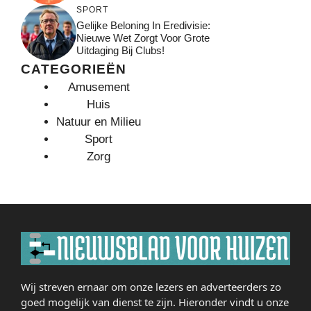
SPORT
Gelijke Beloning In Eredivisie:
Nieuwe Wet Zorgt Voor Grote
Uitdaging Bij Clubs!
CATEGORIEËN
Amusement
Huis
Natuur en Milieu
Sport
Zorg
Wij streven ernaar om onze lezers en adverteerders zo
goed mogelijk van dienst te zijn. Hieronder vindt u onze