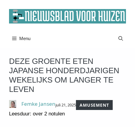
Ga
naar
de
inhoud
Menu
DEZE GROENTE ETEN
JAPANSE HONDERDJARIGEN
WEKELIJKS OM LANGER TE
LEVEN
Femke Jansen
juli 21, 2025
AMUSEMENT
Leesduur: over 2 notulen