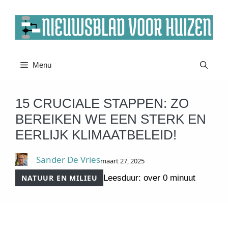
Ga
naar
de
inhoud
Menu
15 CRUCIALE STAPPEN: ZO
BEREIKEN WE EEN STERK EN
EERLIJK KLIMAATBELEID!
Sander De Vries
maart 27, 2025
NATUUR EN MILIEU
Leesduur: over 0 minuut