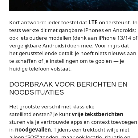
Kort antwoord: ieder toestel dat
LTE
ondersteunt. In
tests werkte dit met gangbare iPhones en Androids;
ook iets oudere modellen (denk aan iPhone 13/14 of
vergelijkbare Androids) doen mee. Voor mij is dat
het geruststellende detail: je hoeft niets nieuws aan
te schaffen of je instellingen om te gooien — je
huidige telefoon volstaat.
DOORBRAAK VOOR BERICHTEN EN
NOODSITUATIES
Het grootste verschil met klassieke
satellietdiensten? Je kunt
vrije tekstberichten
sturen via je vertrouwde apps en context toevoegen
in
noodgevallen
. Tijdens een trektocht wil je niet
alleen “SOS” zenden, maar ook locatie, situatie en