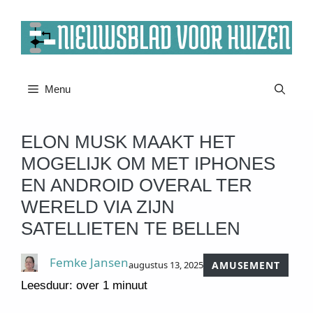
Ga
naar
de
inhoud
Menu
ELON MUSK MAAKT HET
MOGELIJK OM MET IPHONES
EN ANDROID OVERAL TER
WERELD VIA ZIJN
SATELLIETEN TE BELLEN
Femke Jansen
augustus 13, 2025
AMUSEMENT
Leesduur: over 1 minuut