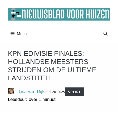
Ga
naar
de
inhoud
Menu
KPN EDIVISIE FINALES:
HOLLANDSE MEESTERS
STRIJDEN OM DE ULTIEME
LANDSTITEL!
Lisa van Dijk
april 26, 2025
SPORT
Leesduur: over 1 minuut