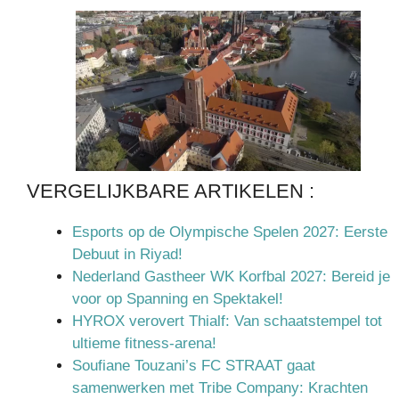
VERGELIJKBARE ARTIKELEN :
Esports op de Olympische Spelen 2027: Eerste
Debuut in Riyad!
Nederland Gastheer WK Korfbal 2027: Bereid je
voor op Spanning en Spektakel!
HYROX verovert Thialf: Van schaatstempel tot
ultieme fitness-arena!
Soufiane Touzani’s FC STRAAT gaat
samenwerken met Tribe Company: Krachten