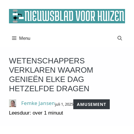
Ga
naar
de
inhoud
Menu
WETENSCHAPPERS
VERKLAREN WAAROM
GENIEËN ELKE DAG
HETZELFDE DRAGEN
Femke Jansen
juli 1, 2025
AMUSEMENT
Leesduur: over 1 minuut