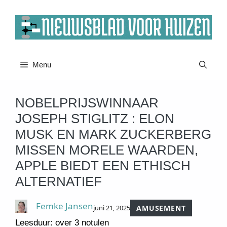
Ga
naar
de
inhoud
Menu
NOBELPRIJSWINNAAR
JOSEPH STIGLITZ : ELON
MUSK EN MARK ZUCKERBERG
MISSEN MORELE WAARDEN,
APPLE BIEDT EEN ETHISCH
ALTERNATIEF
Femke Jansen
juni 21, 2025
AMUSEMENT
Leesduur: over 3 notulen