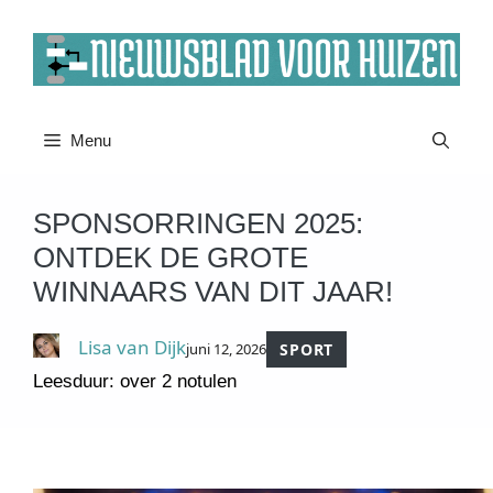
Ga
naar
de
inhoud
Menu
SPONSORRINGEN 2025:
ONTDEK DE GROTE
WINNAARS VAN DIT JAAR!
Lisa van Dijk
juni 12, 2026
SPORT
Leesduur: over 2 notulen