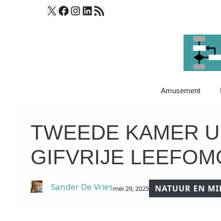
Ga
X
Facebook
Instagram
LinkedIn
RSS Feed
naar
de
inhoud
Amusement
TWEEDE KAMER U
GIFVRIJE LEEFOM
Sander De Vries
NATUUR EN MI
mei 29, 2025