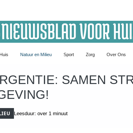
Huis
Natuur en Milieu
Sport
Zorg
Over Ons
RGENTIE: SAMEN STR
GEVING!
LIEU
Leesduur: over 1 minuut